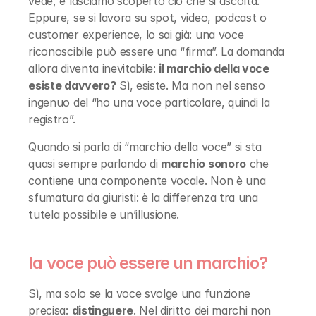
vede, e lasciamo scoperto ciò che si ascolta. 
Eppure, se si lavora su spot, video, podcast o 
corso giacomo matteotti, 58
customer experience, lo sai già: una voce 
faenza ra, italia
riconoscibile può essere una “firma”. La domanda 
allora diventa inevitabile: 
il marchio della voce 
P.IVA 01367440391
esiste davvero?
 Sì, esiste. Ma non nel senso 
Blog
ivanapantieri
ingenuo del “ho una voce particolare, quindi la 
Contatti
Referenze
registro”.
Privacy Policy
Progetti
Cookie Policy
Servizi
Quando si parla di “marchio della voce” si sta 
quasi sempre parlando di 
marchio sonoro
 che 
contiene una componente vocale. Non è una 
Copyright © 2016 - 2024 DESIGN + COMMUNICATION
sfumatura da giuristi: è la differenza tra una 
tutela possibile e un’illusione.
la voce può essere un marchio?
Sì, ma solo se la voce svolge una funzione 
precisa: 
distinguere
. Nel diritto dei marchi non 