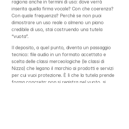
ragiona anche in termini di uso: dove verrà 
inserita quella firma vocale? Con che coerenza? 
Con quale frequenza? Perchè se non puoi 
dimostrare un uso reale o almeno un piano 
credibile di uso, stai costruendo una tutela 
“vuota”.
Il deposito, a quel punto, diventa un passaggio 
tecnico: file audio in un formato accettato e 
scelta delle classi merceologiche (le classi di 
Nizza) che legano il marchio ai prodotti e servizi 
per cui vuoi protezione. È lì che la tutela prende 
forma concreta: non si registra nel vuoto, si 
registra per un perimetro specifico.
Dopo il deposito può arrivare l’esame, e possono 
arrivare obiezioni. Nella pratica, gli imprevisti più 
frequenti ruotano sempre attorno alla 
distintività: “È troppo generico”, “È troppo 
comune”, “non identifica davvero l’origine”. E poi 