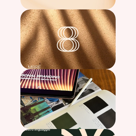
corso giacomo matteotti, 58
faenza ra, italia
P.IVA 01367440391
Blog
ivanapantieri
Contatti
Referenze
Privacy Policy
Progetti
Cookie Policy
Servizi