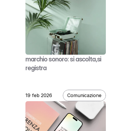
Blog
ivanapantieri
Contatti
Referenze
Privacy Policy
Progetti
Cookie Policy
Servizi
Copyright © 2016 - 2024 DESIGN + COMMUNICATION
marchio sonoro: si ascolta,si 
registra
19 feb 2026
Comunicazione