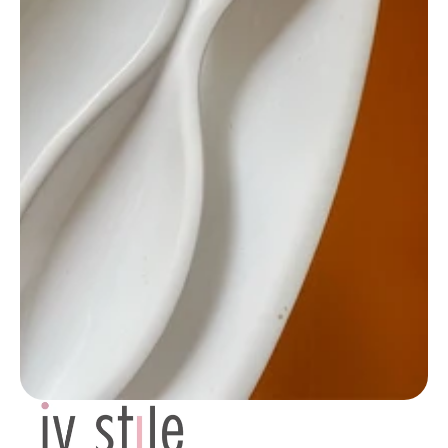
corso giacomo matteotti, 58
faenza ra, italia
P.IVA 01367440391
Blog
ivanapantieri
Contatti
Referenze
Privacy Policy
Progetti